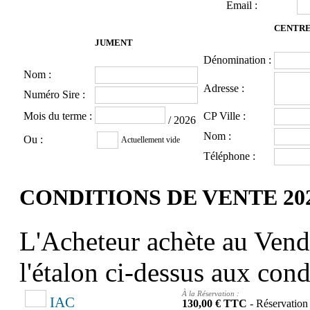
Email :
CENTRE
JUMENT
Dénomination :
Nom :
Adresse :
Numéro Sire :
Mois du terme :
CP Ville :
/ 2026
Nom :
Ou :
Actuellement vide
Téléphone :
CONDITIONS DE VENTE
20
L'Acheteur achète au Vende
l'étalon ci-dessus aux cond
À la Réservation :
IAC
130,00 € TTC
- Réservation