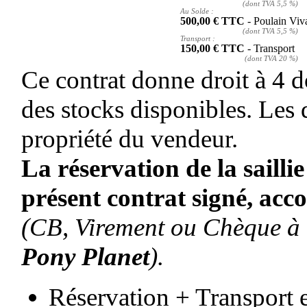
(dont TVA 5,5 %)
Au Solde :
500,00 € TTC
- Poulain Viv
(dont TVA 5,5 %)
Transport :
150,00 € TTC
- Transport
(dont TVA 20 %)
Ce contrat donne droit à 4 do
des stocks disponibles. Les d
propriété du vendeur.
La réservation de la saillie
présent contrat signé, ac
(CB, Virement ou Chèque à 
Pony Planet
).
Réservation + Transport 