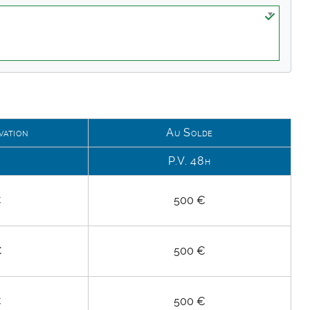
vation
Au Solde
P.V. 48h
€
500 €
€
500 €
€
500 €