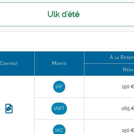
Ulk d'été
À la Réser
Contrat
Monte
Résa
IAF
150 
IART
265 
IAC
150 