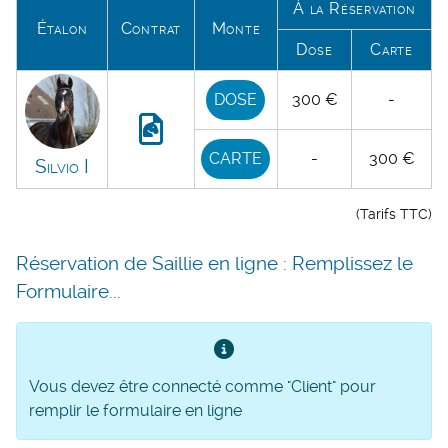
À la Réservation
Étalon
Contrat
Monte
Dose
Carte
DOSE
300 €
-
CARTE
-
300 €
Silvio I
(Tarifs TTC)
Réservation de Saillie en ligne : Remplissez le
Formulaire...
Vous devez être connecté comme "Client" pour
remplir le formulaire en ligne