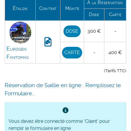
À la Réservation
Étalon
Contrat
Monte
Dose
Carte
DOSE
300 €
-
Eurogen
CARTE
-
400 €
Fantomas
(Tarifs TTC)
Réservation de Saillie en ligne : Remplissez le
Formulaire...
Vous devez être connecté comme "Client" pour
remplir le formulaire en ligne