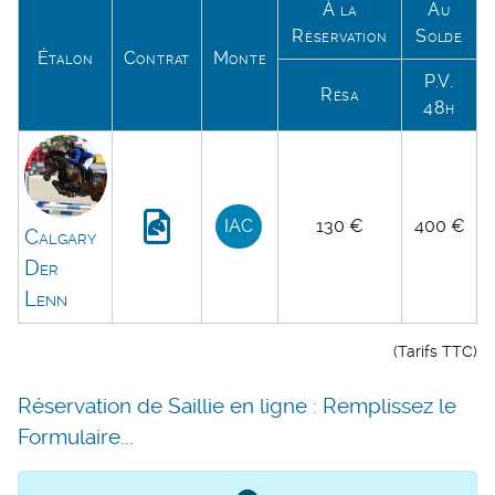
À la
Au
Réservation
Solde
Étalon
Contrat
Monte
P.V.
Résa
48h
IAC
130 €
400 €
Calgary
Der
Lenn
(Tarifs TTC)
Réservation de Saillie en ligne : Remplissez le
Formulaire...