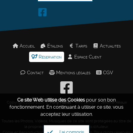
Accueil
Étalons
Tarifs
Actualités
Réservation
Espace Client
Contact
Mentions légales
CGV
Ce site Web utilise des Cookies
pour son bon
Copyright 2014-2026 ©
Pony Planet
- Web Design ©
Jérôme Réaux
fonctionnement.
En continuant à utiliser ce site, vous
Créations
acceptez leur utilisation.
Toutes les Photos, Vidéos, Musiques de ce site sont protégées au titre de
la propriété intellectuelle et des Droits d'Auteur.
J'ai compris
Copie et Reproduction Interdites sans autorisation. Tous droits réservés.