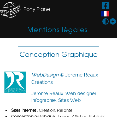
Pony Planet
Mentions légales
Conception Graphique
WebDesign ©
Jérome Réaux
Créations
Jérôme Réaux, Web designer :
Infographie, Sites Web
Sites Internet
: Création, Refonte
Conception Graphique
: Logos, Affiches, Publicité,