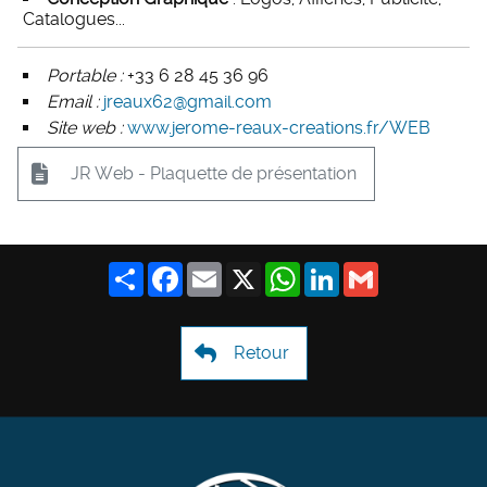
Catalogues...
Portable :
+33 6 28 45 36 96
Email :
jreaux62@gmail.com
Site web :
www.jerome-reaux-creations.fr/WEB
JR Web - Plaquette de présentation
Share
Facebook
Email
X
WhatsApp
LinkedIn
Gmail
Retour