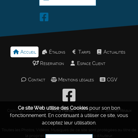
Accueil
Étalons
Tarifs
Actualités
Réservation
Espace Client
Contact
Mentions légales
CGV
Ce site Web utilise des Cookies
pour son bon
Copyright 2014-2026 ©
Pony Planet
- Web Design ©
Jérôme Réaux
fonctionnement.
En continuant à utiliser ce site, vous
Créations
acceptez leur utilisation.
Toutes les Photos, Vidéos, Musiques de ce site sont protégées au titre de
la propriété intellectuelle et des Droits d'Auteur.