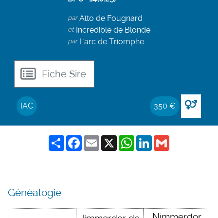
par
Alto de Fougnard
et
Incredible de Blonde
par
L'arc de Triomphe
Fiche Sire
IAC
350 €
Share
Facebook
Email
X
WhatsApp
LinkedIn
Gmail
Généalogie
Nimmerdor