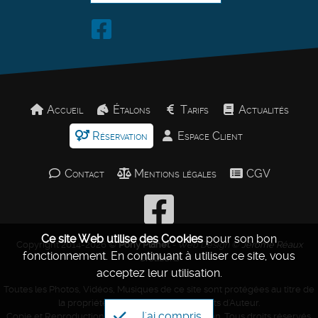
Accueil
Étalons
Tarifs
Actualités
Réservation
Espace Client
Contact
Mentions légales
CGV
Ce site Web utilise des Cookies
pour son bon
Copyright 2014-2026 ©
Pony Planet
- Web Design ©
Jérôme Réaux
fonctionnement.
En continuant à utiliser ce site, vous
Créations
acceptez leur utilisation.
Toutes les Photos, Vidéos, Musiques de ce site sont protégées au titre de
la propriété intellectuelle et des Droits d'Auteur.
J'ai compris
Copie et Reproduction Interdites sans autorisation. Tous droits réservés.