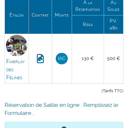
À la
Au
Réservation
Solde
Étalon
Contrat
Monte
P.V.
Résa
48h
IAC
130 €
500 €
Fairplay
des
Félines
(Tarifs TTC)
Réservation de Saillie en ligne : Remplissez le
Formulaire...