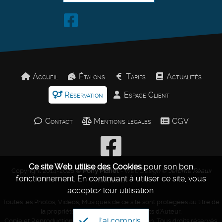
Accueil
Étalons
Tarifs
Actualités
Réservation
Espace Client
Contact
Mentions légales
CGV
Ce site Web utilise des Cookies
pour son bon
Copyright 2014-2026 ©
Pony Planet
- Web Design ©
Jérôme Réaux
fonctionnement.
En continuant à utiliser ce site, vous
Créations
acceptez leur utilisation.
Toutes les Photos, Vidéos, Musiques de ce site sont protégées au titre de
la propriété intellectuelle et des Droits d'Auteur.
J'ai compris
Copie et Reproduction Interdites sans autorisation. Tous droits réservés.