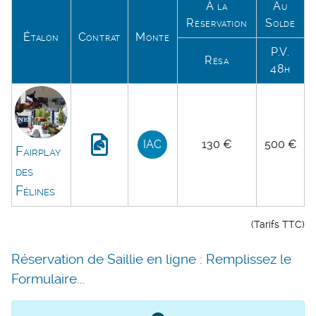
À la
Au
Réservation
Solde
Étalon
Contrat
Monte
P.V.
Résa
48h
IAC
130 €
500 €
Fairplay
des
Félines
(Tarifs TTC)
Réservation de Saillie en ligne : Remplissez le
Formulaire...